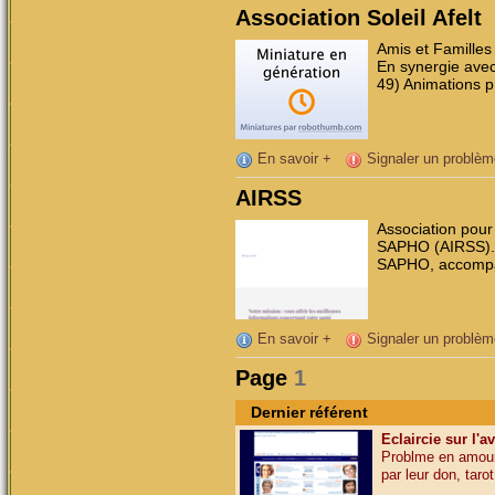
Association Soleil Afelt
Amis et Familles
En synergie avec
49) Animations p 
En savoir +
Signaler un problèm
AIRSS
Association pour
SAPHO (AIRSS). 
SAPHO, accompa
En savoir +
Signaler un problèm
Page
1
Dernier référent
Eclaircie sur l'a
Problme en amour,
par leur don, tarot,