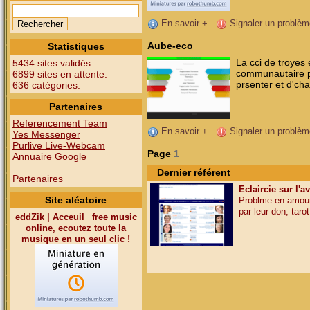
En savoir +
Signaler un problèm
Aube-eco
Statistiques
La cci de troyes 
5434 sites validés.
communautaire pe
6899 sites en attente.
prsenter et d'cha
636 catégories.
Partenaires
Referencement Team
En savoir +
Signaler un problèm
Yes Messenger
Purlive Live-Webcam
Page
1
Annuaire Google
Dernier référent
Partenaires
Eclaircie sur l'a
Site aléatoire
Problme en amour,
par leur don, tarot,
eddZik | Acceuil_ free music
online, ecoutez toute la
musique en un seul clic !