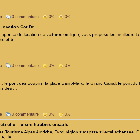
e
0 commentaire
0%
0%
 location Car De
 agence de location de voitures en ligne, vous propose les meilleurs tar
is et b ...
e
0 commentaire
0%
0%
: le pont des Soupirs, la place Saint-Marc, le Grand Canal, le pont du R
is des ...
e
0 commentaire
0%
0%
utriche - loisirs hobbies créatifs
 Tourisme Alpes Autriche, Tyrol région zugspitze zillertal achensee. C
, Ile ...