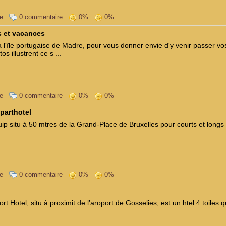
e
0 commentaire
0%
0%
s et vacances
à l'île portugaise de Madre, pour vous donner envie d'y venir passer 
 illustrent ce s ...
e
0 commentaire
0%
0%
parthotel
uip situ à 50 mtres de la Grand-Place de Bruxelles pour courts et longs
e
0 commentaire
0%
0%
ort Hotel, situ à proximit de l’aroport de Gosselies, est un htel 4 toiles 
..