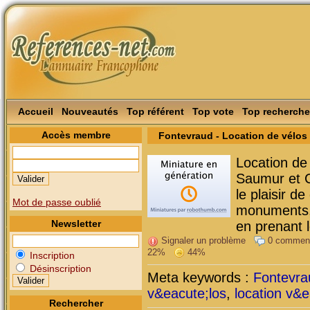
Accueil
Nouveautés
Top référent
Top vote
Top recherche
Accès membre
Fontevraud - Location de vélo
Location de
Saumur et Ch
le plaisir d
Mot de passe oublié
monuments, 
Newsletter
en prenant 
Signaler un problème
0 commen
22%
44%
Inscription
Désinscription
Meta keywords :
Fontevra
v&eacute;los
,
location v&e
Rechercher