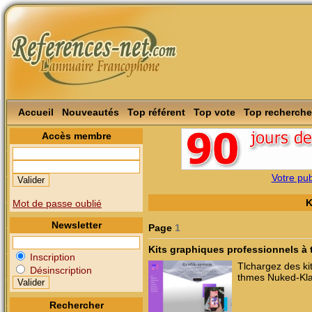
Accueil
Nouveautés
Top référent
Top vote
Top recherche
Accès membre
Votre publ
K
Mot de passe oublié
Newsletter
Page
1
Kits graphiques professionnels à 
Inscription
Tlchargez des k
Désinscription
thmes Nuked-Klan
Rechercher