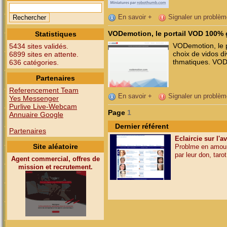
En savoir +
Signaler un problèm
VODemotion, le portail VOD 100% g
Statistiques
VODemotion, le p
5434 sites validés.
choix de vidos d
6899 sites en attente.
thmatiques. VODe
636 catégories.
Partenaires
Referencement Team
En savoir +
Signaler un problèm
Yes Messenger
Purlive Live-Webcam
Page
1
Annuaire Google
Dernier référent
Partenaires
Eclaircie sur l'a
Site aléatoire
Problme en amour,
par leur don, tarot,
Agent commercial, offres de
mission et recrutement.