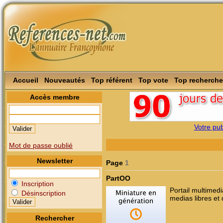
Accueil
Nouveautés
Top référent
Top vote
Top recherche
Accès membre
Votre publ
Mot de passe oublié
Newsletter
Page
1
PartOO
Inscription
Portail multimedi
Désinscription
medias libres et 
Rechercher