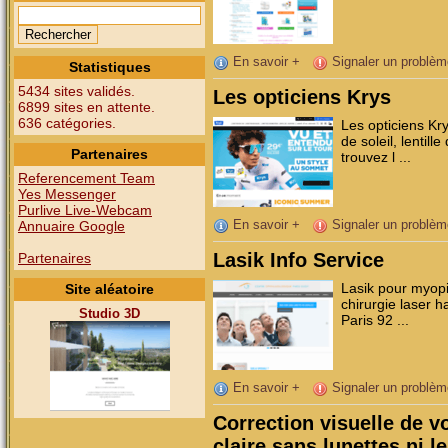
En savoir +
Signaler un problèm
Statistiques
5434 sites validés.
Les opticiens Krys
6899 sites en attente.
636 catégories.
Les opticiens Kr
de soleil, lentil
Partenaires
trouvez l ...
Referencement Team
Yes Messenger
Purlive Live-Webcam
En savoir +
Signaler un problèm
Annuaire Google
Lasik Info Service
Partenaires
Lasik pour myopi
Site aléatoire
chirurgie laser h
Studio 3D
Paris 92 ...
En savoir +
Signaler un problèm
Correction visuelle de v
claire sans lunettes ni le