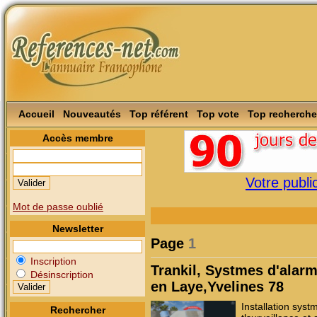
Accueil
Nouveautés
Top référent
Top vote
Top recherche
Accès membre
Votre public
Mot de passe oublié
Newsletter
Page
1
Inscription
Trankil, Systmes d'alarm
Désinscription
en Laye,Yvelines 78
Installation syst
Rechercher