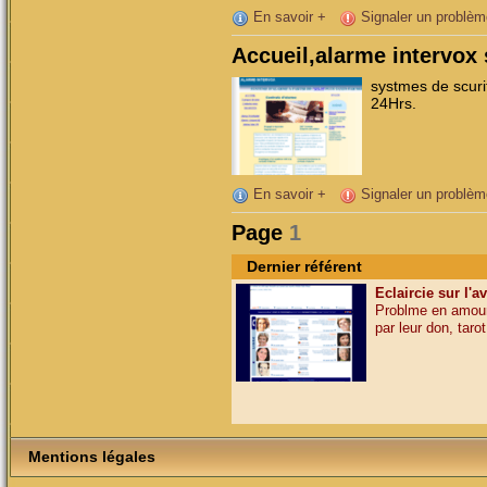
En savoir +
Signaler un problèm
Accueil,alarme intervox 
systmes de scurit
24Hrs.
En savoir +
Signaler un problèm
Page
1
Dernier référent
Eclaircie sur l'a
Problme en amour,
par leur don, tarot,
Mentions légales