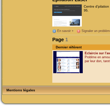
Centre d'pilation
95.
En savoir +
Signaler un problèm
Page
1
Dernier référent
Eclaircie sur l'a
Problme en amour,
par leur don, tarot,
Mentions légales